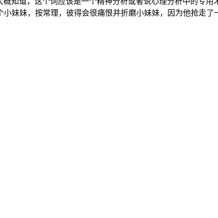
le”，根据上下文我大概知道，这个词应该是一个精神分析或者说心理分
个小妹妹，按常理，彼得会很痛恨并折磨小妹妹，因为他抢走了